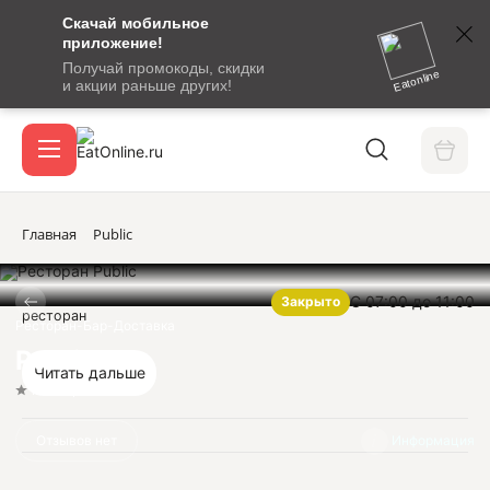
Скачай мобильное
номер
приложение!
SMS-
Получай промокоды, скидки
сообщение
Eatonline
и акции раньше других!
с
Акции
кодом
подтверждения
О сервисе
Главная
Public
С 07:00 до 11:00
Закрыто
Откры
ресторан
Вход / регистрация
Ресторан-Бар-Доставка
Public
Читать дальше
Нет оценок
Отзывов нет
Информация