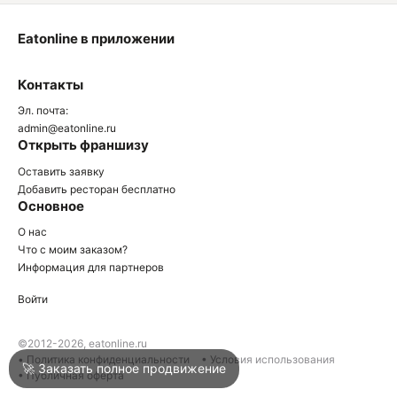
Eatonline в приложении
О
Контакты
О
Эл. почта:
admin@eatonline.ru
Открыть франшизу
Оставить заявку
Добавить ресторан бесплатно
Основное
Войти
О нас
Что с моим заказом?
Информация для партнеров
Город
Нижний Тагил
Войти
Написать в техподдержку
©2012-2026, eatonline.ru
• Политика конфиденциальности
• Условия использования
🚀 Заказать полное продвижение
• Публичная оферта